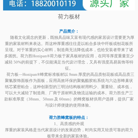
荷力板材
产品简介：
随着文化观念的更新，既独具品味又富有现代感的家居设计需要更为厚
重的家装材料来表达。而这种厚重感往往是以粘合多块中纤板或刨花板所
呈现。对于笨重的实心材料，制造商无法降低成本，也给安装者带来了诸
多困扰。荷力胜Honipan®荷力板于家具板材的应用，在同等厚度重量至少
减轻 50%的前提下，不仅能满足当代设计理念，又具有强度高易装饰等特
征。
荷力板—Honipan®蜂窝标准板材以 9mm 厚度的高品质刨花板或高品质三
聚氰胺饰面板作为面板，应用高效环保的聚氨酯胶粘系统与六边形蜂巢状
纸芯紧密粘合，这种创新型的三明治结构板材用料少、重量轻、成本低，
可以大大减轻了制造商、厂商于原材料及物流运输的成本。荷力胜生产三
款标准厚度（38mm、50mm 及 60mm）的蜂窝板材供用户选择，提供厂家
与设计师便捷的使用体验。
荷力胜蜂窝板的特点：
1、高质感的外观
厚重的家装风格是当代家居设计的发展趋势，时尚实用又轻质可靠的荷力
板带来全新的家装体验。