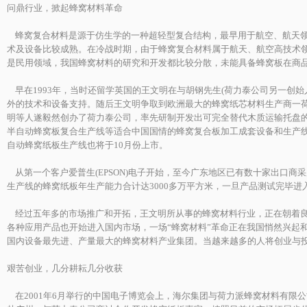
问鼎行业，掀起蜂窝材料革命
蜂窝复合材料是源于仿生学的一种超轻型复合结构，最早用于航空、航天领
术及设备比较成熟。在冷战时期，由于蜂窝复合材料属于航天、航空高技术领
是民用领域，我国蜂窝材料的研究和开发都比较分散，未能具备蜂窝板在商
早在1993年，当时还留学英国的王文明在与胡钢先生(荷力泰公司另一创
外的技术和设备支持。随后王文明争取到欧洲最大的蜂窝纸芯材料生产商一荷
明等人遂毅然创办了荷力泰公司，率先研制开发出可完全替代木质运输托盘
半自动蜂窝板复合生产线等适合中国国情的蜂窝复合板加工成套设备和生产
自动蜂窝纸板生产线也将于10月份上市。
从第一个客户爱普生(EPSON)电子开始，至今广东地区已有数十家出口商
生产线的蜂窝纸板年生产能力合计达3000多万平方米，一旦产品测试完毕
经过五年多的市场推广和开拓，王文明所从事的蜂窝材料行业，正在朝着良
各种应用产品也开始进入国内市场，一场“蜂窝材料”革命正在我国悄然兴起和
国内设备最先进、产量最大的蜂窝材料产业集团。当越来越多的人将创业与投
艰苦创业，几分耕耘几分收获
在2001年6月举行的中国电子博览会上，海尔集团与荷力派蜂窝材料有限