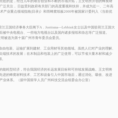
欣慰的是，经过几年的艰苦创业和不断的市场开拓，王文明所开创的蜂窝材
广泛关注， 日益受到政府有关部门的高度重视和扶持，并成为近一、二年高
产业重点领域指南(目录)》和而蜂窝纸板2000年被国家计委列入《当前优
济事务大臣阁下A．Jorritsma—Lebbink女士以及中国驻荷兰王国大
后被中央电视台、一些地方电视台以及国内诸多报纸和杂志等广泛报道。
王文明被选为第十届广州市青年委员会委员。
命由包装、运输扩展到建材、工业用材等其他领域。虽然人们对产业的理解、
技尖端技术的发展；在木制品和包装上的广泛使用，可以节省大量木材和减少
源。
的能耗型经济，符合我国经济的长远发展目标和可持续发展战略。王文明将
最先进的蜂窝材料技术、工艺和设备引入中国市场后，通过消化、吸收、改进
产业体系。（据中国留学人员广州科技交流会组委会办公室）