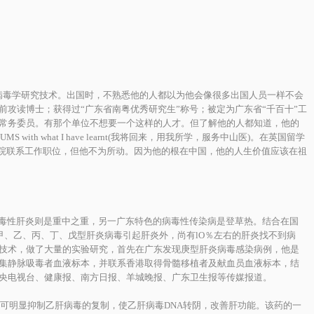
，学习现代分子病毒学研究技术。出国时，不熟悉他的人都以为他会像很多出国人员一样不会
攻读博士；获得过“广东省南粤优秀研究生”称号；被定为广东省“千百十”工
常务委员。有那个单位不想要一个这样的人才。但了解他的人都知道，他的
ith what I have learnt(我将回来，用我所学，服务中山医)。在英国留学
n市立医院联系工作职位，但他不为所动。因为他的根在中国，他的人生价值应该在祖
毒性肝炎则是重中之重，另一广东特色的病毒性传染病是登草热。结合在国
甲、乙、丙、丁、戊型肝炎病毒引起肝炎外，尚有lO％左右的肝炎找不到病
技术，做了大量的实验研究，首先在广东发现庚型肝炎病毒感染病例，他是
集静脉吸毒者血液标本，并联系香港取得骨髓移植者及献血员血液标本，结
央电视台、健康报、南方日报、羊城晚报、广东卫生报等传媒报道。
可明显抑制乙肝病毒的复制，使乙肝病毒DNA转阴，改善肝功能。该药的一