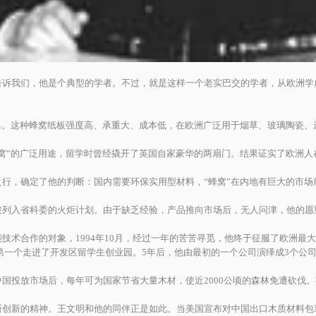
诉我们，他是个典型的学者。不过，就是这样一个老实巴交的学者，从欧洲学成
巢。这种蜂窝纸板强度高、承重大、成本低，在欧洲广泛用于烟草、玻璃陶瓷、
”的广泛用途，留学时曾经撬开了英国自家豪华的两扇门。结果证实了欧洲人在
，确定了他的判断：国内需要环保实用型材料，“蜂窝”在内地有巨大的市场前
列入省科委的火炬计划。由于缺乏经验，产品推向市场后，无人问津，他的愿
合作的对象，1994年10月，经过一年的苦苦寻觅，他终于征服了欧洲最大的
，第一个走进了开发区留学生创业园。5年后，他由最初的一个公司演绎成3个公
放市场后，每年可为国家节省大量木材，使近2000公顷的森林免遭砍伐。荷
创新的精神。王文明和他的同伴正是如此。当美国宣布对中国出口木质材料包