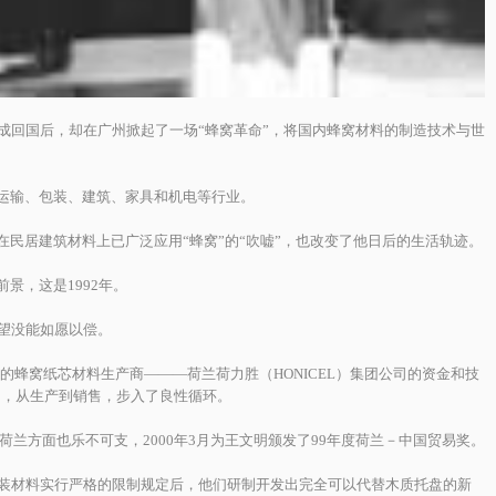
回国后，却在广州掀起了一场“蜂窝革命”，将国内蜂窝材料的制造技术与世
运输、包装、建筑、家具和机电等行业。
民居建筑材料上已广泛应用“蜂窝”的“吹嘘”，也改变了他日后的生活轨迹。
景，这是1992年。
望没能如愿以偿。
蜂窝纸芯材料生产商———荷兰荷力胜（HONICEL）集团公司的资金和技
司，从生产到销售，步入了良性循环。
兰方面也乐不可支，2000年3月为王文明颁发了99年度荷兰－中国贸易奖。
装材料实行严格的限制规定后，他们研制开发出完全可以代替木质托盘的新