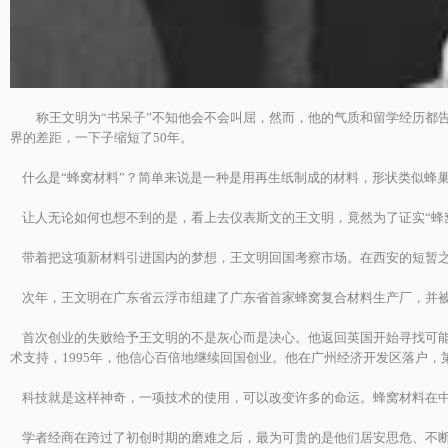
称王文明为“书呆子”不知他会不会叫屈，然而，他的气质和留学经历都告
界的差距，一下子缩短了50年。
什么是“蜂窝材料”？简单来说是一种是用再生纸制成的材料，形状类似蜂
让人无论如何也想不到的是，看上去仪表斯文的王文明，竟然为了证实“蜂窝
带着把这项新材料引进国内的梦想，王文明回国考察市场。在西安的短暂之行
次年，王文明在广东省云浮市组建了广东省首家蜂窝复合材料生产厂，并被
首次创业的失败给予王文明的不是灰心而是决心。他返回英国开始寻找可能技术
术支持，1995年，他信心百倍地继续回国创业。他在广州经济开发区落户
科技就是这样神奇，一项技术的使用，可以改变许多的命运。蜂窝材料在中国投
学者经商在跨过了初创时期的磨难之后，最为可贵的是他们居安思危、不断